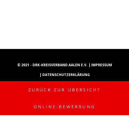
© 2021 - DRK-KREISVERBAND AALEN E.V. |
IMPRESSUM
|
DATENSCHUTZERKLÄRUNG
ZURÜCK ZUR ÜBERSICHT
INSTAGRAM
YOUTUBE
TIKTOK
ONLINE-BEWERBUNG