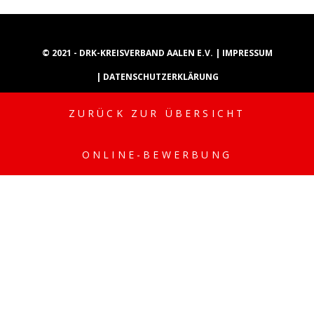
© 2021 - DRK-KREISVERBAND AALEN E.V. |
IMPRESSUM
|
DATENSCHUTZERKLÄRUNG
ZURÜCK ZUR ÜBERSICHT
INSTAGRAM
YOUTUBE
TIKTOK
ONLINE-BEWERBUNG