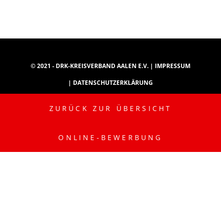
© 2021 - DRK-KREISVERBAND AALEN E.V. |
IMPRESSUM
|
DATENSCHUTZERKLÄRUNG
ZURÜCK ZUR ÜBERSICHT
INSTAGRAM
YOUTUBE
TIKTOK
ONLINE-BEWERBUNG