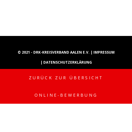
© 2021 - DRK-KREISVERBAND AALEN E.V. |
IMPRESSUM
|
DATENSCHUTZERKLÄRUNG
ZURÜCK ZUR ÜBERSICHT
INSTAGRAM
YOUTUBE
TIKTOK
ONLINE-BEWERBUNG