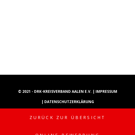
© 2021 - DRK-KREISVERBAND AALEN E.V. |
IMPRESSUM
|
DATENSCHUTZERKLÄRUNG
ZURÜCK ZUR ÜBERSICHT
INSTAGRAM
YOUTUBE
TIKTOK