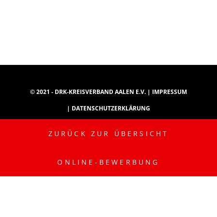
© 2021 - DRK-KREISVERBAND AALEN E.V. |
IMPRESSUM
|
DATENSCHUTZERKLÄRUNG
ZURÜCK ZUR ÜBERSICHT
INSTAGRAM
YOUTUBE
TIKTOK
ONLINE-BEWERBUNG