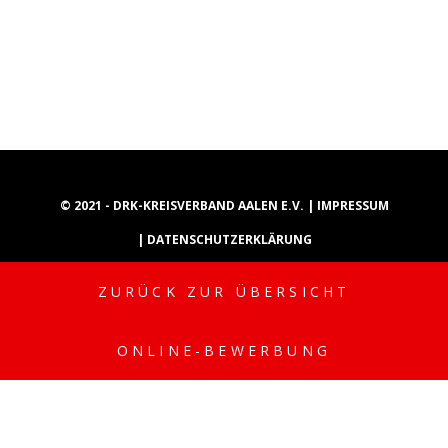
© 2021 - DRK-KREISVERBAND AALEN E.V. |
IMPRESSUM
|
DATENSCHUTZERKLÄRUNG
ZURÜCK ZUR ÜBERSICHT
INSTAGRAM
YOUTUBE
TIKTOK
ONLINE-BEWERBUNG