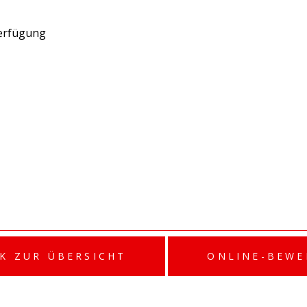
erfügung
K ZUR ÜBERSICHT
ONLINE-BEW
INSTAGR
NSCHUTZERKLÄRUNG