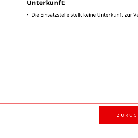
Unterkunft:
Die Einsatzstelle stellt
keine
Unterkunft zur V
ZURÜC
© 2021 - DRK-KREISVERBAND AALEN E.V. |
IMPRESSUM
|
DATE