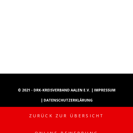
© 2021 - DRK-KREISVERBAND AALEN E.V. |
IMPRESSUM
|
DATENSCHUTZERKLÄRUNG
ZURÜCK ZUR ÜBERSICHT
INSTAGRAM
YOUTUBE
TIKTOK