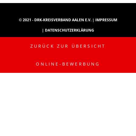
© 2021 - DRK-KREISVERBAND AALEN E.V. |
IMPRESSUM
|
DATENSCHUTZERKLÄRUNG
ZURÜCK ZUR ÜBERSICHT
INSTAGRAM
YOUTUBE
TIKTOK
ONLINE-BEWERBUNG