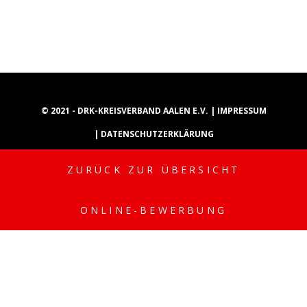
© 2021 - DRK-KREISVERBAND AALEN E.V. |
IMPRESSUM
|
DATENSCHUTZERKLÄRUNG
ZURÜCK ZUR ÜBERSICHT
INSTAGRAM
YOUTUBE
TIKTOK
ONLINE-BEWERBUNG