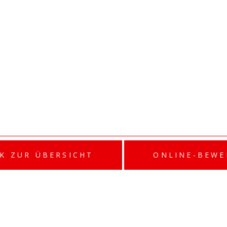
K ZUR ÜBERSICHT
ONLINE-BEW
INSTAGR
NSCHUTZERKLÄRUNG