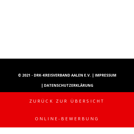
© 2021 - DRK-KREISVERBAND AALEN E.V. |
IMPRESSUM
|
DATENSCHUTZERKLÄRUNG
ZURÜCK ZUR ÜBERSICHT
INSTAGRAM
YOUTUBE
TIKTOK
ONLINE-BEWERBUNG