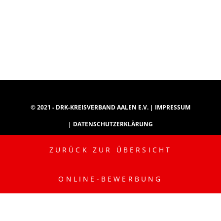
© 2021 - DRK-KREISVERBAND AALEN E.V. |
IMPRESSUM
|
DATENSCHUTZERKLÄRUNG
ZURÜCK ZUR ÜBERSICHT
INSTAGRAM
YOUTUBE
TIKTOK
ONLINE-BEWERBUNG