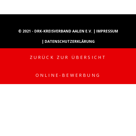
© 2021 - DRK-KREISVERBAND AALEN E.V. |
IMPRESSUM
|
DATENSCHUTZERKLÄRUNG
ZURÜCK ZUR ÜBERSICHT
INSTAGRAM
YOUTUBE
TIKTOK
ONLINE-BEWERBUNG